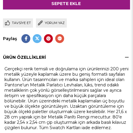
TAVSIYE ET
YORUM YAZ
Paylaş
ÜRÜN ÖZELLIKLERI
Gerçekçi renk temsili ve doğrulama için ürünlerinizi 200 yeni
metalik yüzeyle kaplamak üzere bu geniş formatlı sayfaları
kullanın. Ürün tasarımcıları ve marka sahipleri için ideal olan
Pantone'un Metalik Parlatıcı Levhaları, lüks, trend odaklı
metaliklerin çok yönlü görselleştirilmesini sağlar ve ayrıca
iletişim ve spesifikasyon için daha küçük parçalara
bölünebilir. Ürün üzerindeki metalik kaplamaları üç boyutlu
ve büyük ölçekte görüntüleyin. Uzaktan görüntüleme için
büyük ölçekli paletler oluşturmak üzere kesilebilir. Her 21,6 x
28 cm yaprak için bir Metalik Parıltı Rengi mecuttur. 80'e
kadar 2,54 x 2,54 cm çip oluşturmak için arkada basılı kılavuz
çizgileri bulunur. Tüm Swatch Kartları iade edilemez.