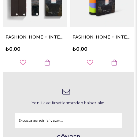
FASHION, HOME + INTERIORS COLOR GUIDE + DUALITIES EXPANSION PACK
FASHION, HOME + INTERIORS COTTON PASSPORT + DUALITIES EXPANSION PACK
0,00
₺0,00
₺0
Yenilik ve fırsatlarımızdan haber alın!