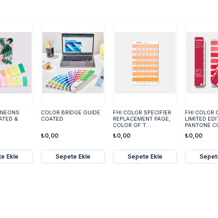
 NEONS
COLOR BRIDGE GUIDE
FHI COLOR SPECIFIER
FHI COLOR 
ATED &
COATED
REPLACEMENT PAGE,
LIMITED EDI
COLOR OF T...
PANTONE CO
₺0,00
₺0,00
₺0,00
e Ekle
Sepete Ekle
Sepete Ekle
Sepet