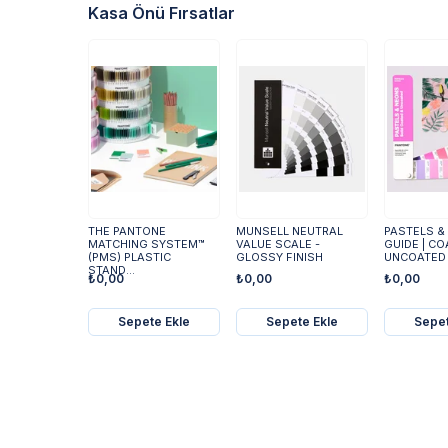
Kasa Önü Fırsatlar
THE PANTONE
MUNSELL NEUTRAL
PASTELS &
MATCHING SYSTEM™
VALUE SCALE -
GUIDE | CO
(PMS) PLASTIC
GLOSSY FINISH
UNCOATED
STAND...
₺0,00
₺0,00
₺0,00
Sepete Ekle
Sepete Ekle
Sepet