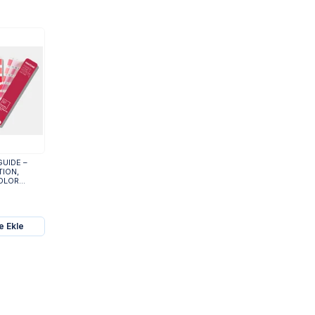
GUIDE –
TION,
LOR...
e Ekle