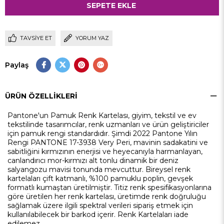
TAVSIYE ET
YORUM YAZ
Paylaş
ÜRÜN ÖZELLIKLERI
Pantone'un Pamuk Renk Kartelası, giyim, tekstil ve ev
tekstilinde tasarımcılar, renk uzmanları ve ürün geliştiriciler
için pamuk rengi standardıdır. Şimdi 2022 Pantone Yılın
Rengi PANTONE 17-3938 Very Peri, mavinin sadakatini ve
sabitliğini kırmızının enerjisi ve heyecanıyla harmanlayan,
canlandırıcı mor-kırmızı alt tonlu dinamik bir deniz
salyangozu mavisi tonunda mevcuttur. Bireysel renk
kartelaları çift katmanlı, %100 pamuklu poplin, gevşek
formatlı kumaştan üretilmiştir. Titiz renk spesifikasyonlarına
göre üretilen her renk kartelası, üretimde renk doğruluğu
sağlamak üzere ilgili spektral verileri sipariş etmek için
kullanılabilecek bir barkod içerir. Renk Kartelaları iade
edilemez.